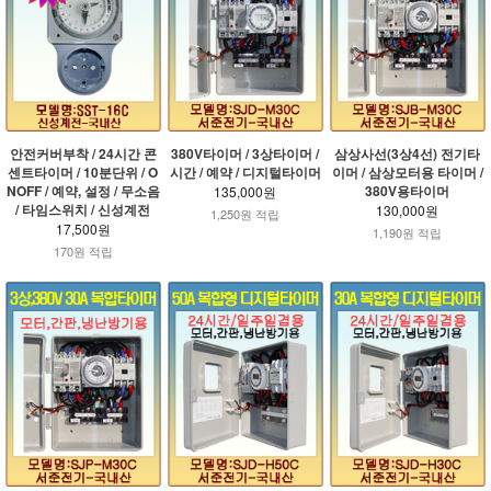
안전커버부착 / 24시간 콘
380V타이머 / 3상타이머 /
삼상사선(3상4선) 전기타
센트타이머 / 10분단위 / O
시간 / 예약 / 디지털타이머
이머 / 삼상모터용 타이머 /
NOFF / 예약, 설정 / 무소음
380V용타이머
135,000원
/ 타임스위치 / 신성계전
130,000원
1,250원 적립
17,500원
1,190원 적립
170원 적립