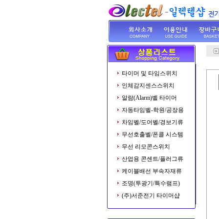
타이머 및 타임스위치
인체감지센스스위치
알람(Alarm)벨 타이머
자동타임벨-학원/공장용
차임벨/도어벨/경보기류
무선호출벨/폰콜 시스템
무선 리모콘스위치
산업용 콘센트/플러그류
케이블배선 부속자재류
조명(투광기/특수램프)
(주)서준전기 타이머샵