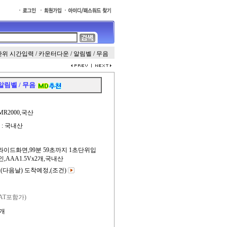
 초단위 시간입력 / 카운터다운 / 알림벨 / 무음
 알림벨 / 무음
R2000,국산
 : 국내산
와이드화면,99분 59초까지 1초단위입
AAA1.5Vx2개,국내산
(다음날) 도착예정,
(조건)
VAT포함가)
개