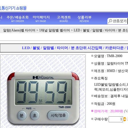
알람(Alarm)벨 타이머
>
1채널 알람벨 벨이머
>
LED / 불빛 / 알람벨 / 타이머 / 분
LED / 불빛 / 알람벨 / 타이머 / 분 초단위 시간입력 / 카운터다운 /
모델명 : TMR-2000
상품명 : 알람타이머 TM
제조원 : HMD / 생산국
쥬요특징
LED불빛/알람벨소리,
력,메모리,심플한디자인,
배송정보 : 결제후 내일
적립금 : 200원
판매가격 :
20,000
원
(
구매수량